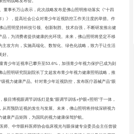
康照明战略发布会。
、董事长万山表示，此次战略发布是佛山照明推动落实《“十四
025年）》，提高社会公众对青少年近视防控工作关注度的举措。作
，佛山照明坚持科技引领、创新制胜、技术自强，不断研发推出健
产品，为消费者提供健康的光环境。未来，佛山照明将坚定不移
为主攻方向，实施高端化、数智化、绿色化战略，致力于让生活
美好。
童青少年近视率已攀升至53.6%，加强青少年视力保护已成为刻
佛山照明研究院副院长丁文超发布青少年视力健康照明战略，推
疗级视力健康产品。针对青少年近视防控，发布医疗器械产品“眼
，极目博视眼调节训练灯是集“眼调节训练+护眼+照明”于一体，
，从而预防近视的发生与发展。未来，佛山照明将持续深耕视力
力健康产品矩阵，为国民的视力健康保驾护航。
医师、中华眼科医师协会临床视光与眼保健专业委员会主任曾骏